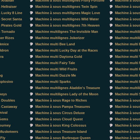
s Arabian
Machine à sous multilignes Fishy Fortune
Machine à sous
 Hellraiser
Machine à sous multilignes Twin Spin
Machine à so
 Lucky 8 Line
Machine à sous multilignes Magic Love
Machine à sous
 Secret Santa
Machine à sous multilignes Wild Water
Machine à sous
 Pirates Gold
Machine à sous multilignes 7th Heaven
Machine à sous
s Tornado
Machine multilignes The Invisible Man
Machine multil
ker Rizes
Machine multilignes Jokerizer
Machine multil
Venice
Machine multi Bee Land
Machine multi
ldron
Machine multi Lucky Day at the Races
Machine multi 
ra
Machine multi Daytona Gold
Machine multi 
Machine multi Fairy Tale
Machine multi
Machine multi Wild Fruits
Machine multi
ng
Machine multi Dazzle Me
Machine multi 
xplosivo
Machine multi Sparks
Machine multi 
Machine multilignes Aladdin's Treasure
Machine multil
keys
Machine multilignes Lady of the Moon
Machine multi
s Doubles
Machine à sous Rage to Riches
Machine à sous
s Castaway
Machine à sous Pampa Treasures
Machine à sou
nival
Machine à sous Circus Deluxe
Machine à sou
 Gems
Machine à sous Cloud Quest
Machine à sou
ourney
Machine à sous King Colossus
Machine à sou
 Musketeers
Machine à sous Treasure Island
Machine à sous
Fly
Machine à sous Burlesque Queen
Machine à sous