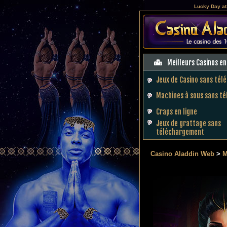
Lucky Day at
Meilleurs Casinos en
Jeux de Casino sans té
Machines à sous sans t
Craps en ligne
Jeux de grattage sans
téléchargement
Casino Aladdin Web
>
M