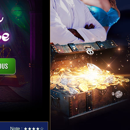
Note : ★★★★☆