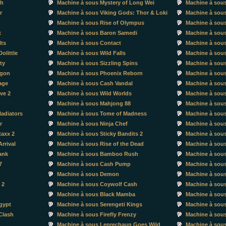
sh
Machine à sous Mystery of Long Wei
Machine à sou
r
Machine à sous Viking Gods: Thor & Loki
Machine à sous
Machine à sous Rise of Olympus
Machine à sous
x
Machine à sous Baron Samedi
Machine à sous
lts
Machine à sous Contact
Machine à sou
olittle
Machine à sous Wild Falls
Machine à sous
ty
Machine à sous Sizzling Spins
Machine à sou
agon
Machine à sous Phoenix Reborn
Machine à sous
age
Machine à sous Cash Vandal
Machine à sous
ve 2
Machine à sous Wild Worlds
Machine à sou
Machine à sous Mahjong 88
Machine à sou
adiators
Machine à sous Tome of Madness
Machine à sous
r
Machine à sous Ninja Chef
Machine à sous
taxx 2
Machine à sous Sticky Bandits 2
Machine à sou
rrival
Machine à sous Rise of the Dead
Machine à sou
ank
Machine à sous Bamboo Rush
Machine à sou
7
Machine à sous Cash Pump
Machine à sous
Machine à sous Demon
Machine à sou
 2
Machine à sous Coywolf Cash
Machine à sous
Machine à sous Black Mamba
Machine à sou
gypt
Machine à sous Serengeti Kings
Machine à sous
Clash
Machine à sous Firefly Frenzy
Machine à sous
Machine à sous Leprechaun Goes Wild
Machine à sous