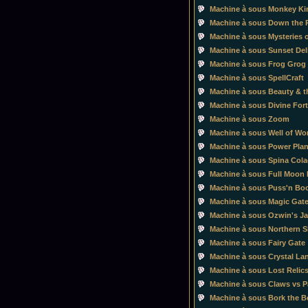
Machine à sous Monkey Ki
Machine à sous Down the 
Machine à sous Mysteries 
Machine à sous Sunset Del
Machine à sous Frog Grog
Machine à sous SpellCraft
Machine à sous Beauty & t
Machine à sous Divine For
Machine à sous Zoom
Machine à sous Well of Wo
Machine à sous Power Plan
Machine à sous Spina Col
Machine à sous Full Moo
Machine à sous Puss'n Bo
Machine à sous Magic Gat
Machine à sous Ozwin's J
Machine à sous Northern S
Machine à sous Fairy Gate
Machine à sous Crystal La
Machine à sous Lost Relic
Machine à sous Claws vs 
Machine à sous Bork the B