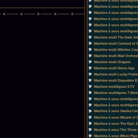
Machine à sous multiligne
Machine à sous multilignes
Machine à sous multilignes
Machine à sous multilignes
Machine à sous multilignes
Machine à sous multiligne
Machine multi The Dark Jo
Machine multi Carnival of 
Machine multi Witches Cau
Machine multi Mad Orchest
Machine multi Origami
Machine multi Stone Age
Machine multi Lucky Fishi
Machine multi Esqueleto E
Machine multilignes KTV
Machine multilignes 7 Mon
Machine à sous multiligne
Machine à sous multiligne
Machine à sous Samba Car
Machine à sous Wizard of
Machine à sous The Epic J
Machine à sous The Three
Machine à sous When Pigs 