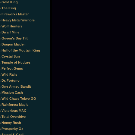
s Gold King
s The King
 Fireworks Master
 Heavy Metal Warriors
 Wolf Hunters
s Dwarf Mine
 Queen's Day Tilt
s Dragon Maiden
 Hall of the Moutain King
 Crystal Sun
s Temple of Nudges
s Perfect Gems
 Wild Rails
 Dr. Fortuno
s One Armed Bandit
s Mission Cash
s Wild Chase Tokyo GO
 Rainforest Magic
s Victorious MAX
 Total Overdrive
s Honey Rush
 Prosperity Ox
 Sword & Grail