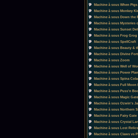
Machine à sous When Pigs 
Machine à sous Monkey Ki
Machine à sous Down the 
Machine à sous Mysteries 
Machine à sous Sunset Del
Machine à sous Frog Grog
Machine à sous SpellCraft
Machine à sous Beauty & t
Machine à sous Divine For
Machine à sous Zoom
Machine à sous Well of Wo
Machine à sous Power Plan
Machine à sous Spina Col
Machine à sous Full Moo
Machine à sous Puss'n Bo
Machine à sous Magic Gat
Machine à sous Ozwin's J
Machine à sous Northern S
Machine à sous Fairy Gate
Machine à sous Crystal La
Machine à sous Lost Relic
Machine à sous Claws vs 