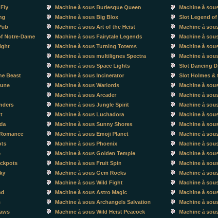
Fly
Machine à sous Burlesque Queen
Machine à sous
ng
Machine à sous Big Blox
Slot Legend of
Pub
Machine à sous Art of the Heist
Machine à sous
of Notre-Dame
Machine à sous Fairytale Legends
Machine à sou
ight
Machine à sous Turning Totems
Machine à sous
Machine à sous multilignes Spectra
Machine à sou
Machine à sous Space Lights
Slot Dancing D
he Beast
Machine à sous Incinerator
Slot Holmes & 
tune
Machine à sous Warlords
Machine à sous
Machine à sous Arcader
Machine à sou
nders
Machine à sous Jungle Spirit
Machine à sous
t
Machine à sous Luchadora
Machine à sou
ada
Machine à sous Sunny Shores
Machine à sous
n Romance
Machine à sous Emoji Planet
Machine à sou
ots
Machine à sous Phoenix
Machine à sous
e
Machine à sous Golden Temple
Machine à sous
ackpots
Machine à sous Fruit Spin
Machine à sous
ky
Machine à sous Gem Rocks
Machine à sou
Machine à sous Wild Fight
Machine à sous
nd
Machine à sous Astro Magic
Machine à sou
s
Machine à sous Archangels Salvation
Machine à sous
Paws
Machine à sous Wild Heist Peacock
Machine à sous