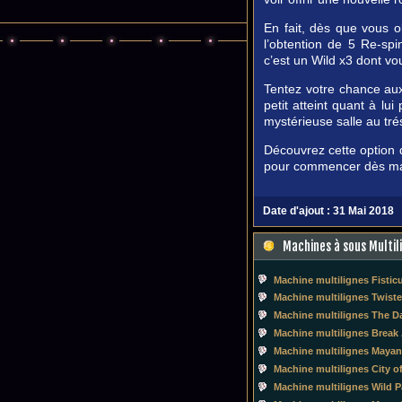
En fait, dès que vous 
l’obtention de 5 Re-sp
c’est un Wild x3 dont vo
Tentez votre chance aux 
petit atteint quant à l
mystérieuse salle au tr
Découvrez cette option
pour commencer dès main
Date d'ajout : 31 Mai 2018
Machines à sous Multil
Machine multilignes Fistic
Machine multilignes Twiste
Machine multilignes The D
Machine multilignes Break
Machine multilignes Mayan
Machine multilignes City o
Machine multilignes Wild 