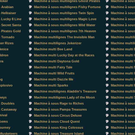
Joker
Machine à sous multilignes Ghost Pirates
Machine à sous
s Arabian
Machine à sous multilignes Fishy Fortune
Machine à sous
 Hellraiser
Machine à sous multilignes Twin Spin
Machine à so
 Lucky 8 Line
Machine à sous multilignes Magic Love
Machine à sous
 Secret Santa
Machine à sous multilignes Wild Water
Machine à sous
 Pirates Gold
Machine à sous multilignes 7th Heaven
Machine à sous
s Tornado
Machine multilignes The Invisible Man
Machine multil
ker Rizes
Machine multilignes Jokerizer
Machine multil
Venice
Machine multi Bee Land
Machine multi
ldron
Machine multi Lucky Day at the Races
Machine multi 
ra
Machine multi Daytona Gold
Machine multi 
Machine multi Fairy Tale
Machine multi
Machine multi Wild Fruits
Machine multi
ng
Machine multi Dazzle Me
Machine multi 
xplosivo
Machine multi Sparks
Machine multi 
Machine multilignes Aladdin's Treasure
Machine multil
keys
Machine multilignes Lady of the Moon
Machine multi
s Doubles
Machine à sous Rage to Riches
Machine à sous
s Castaway
Machine à sous Pampa Treasures
Machine à sou
nival
Machine à sous Circus Deluxe
Machine à sou
 Gems
Machine à sous Cloud Quest
Machine à sou
ourney
Machine à sous King Colossus
Machine à sou
 Musketeers
Machine à sous Treasure Island
Machine à sous