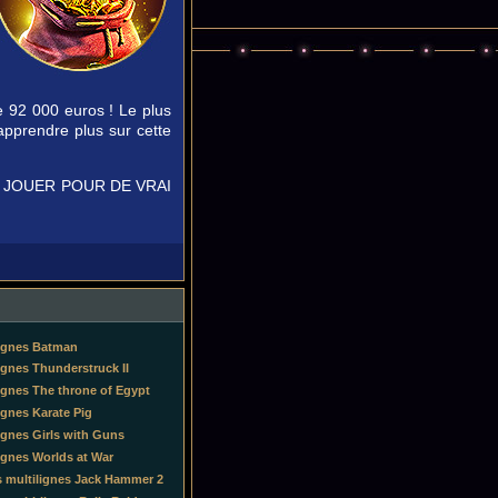
de 92 000 euros ! Le plus
apprendre plus sur cette
uton JOUER POUR DE VRAI
lignes Batman
ignes Thunderstruck II
ignes The throne of Egypt
ignes Karate Pig
ignes Girls with Guns
ignes Worlds at War
 multilignes Jack Hammer 2