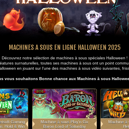
MACHINES A SOUS EN LIGNE HALLOWEEN 2025
Découvrez notre sélection de machines à sous spéciales Halloween !
atures surnaturelles, toutes ses machines à sous ont un point commun 
lloween en jouant sur l'une des machines à sous vidéo suivantes, fris
s vous souhaitons Bonne chance aux Machines à sous Hallowee
etsoft Gaming
Machine à sous Play'n Go
Machine à 
n: Hold & Win
Baron Lord of Saturday
He