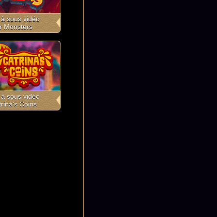
à sous vidéo
r Monsters
à sous vidéo
rina's Coins