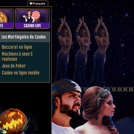
🌐 Français
Les Martingales du Casino
Baccarat en ligne
Machines à sous 5
rouleaux
Jeux de Poker
Casino en ligne mobile