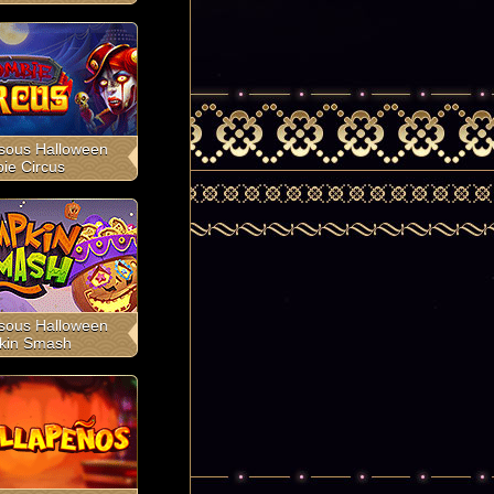
sous Halloween
ie Circus
sous Halloween
kin Smash