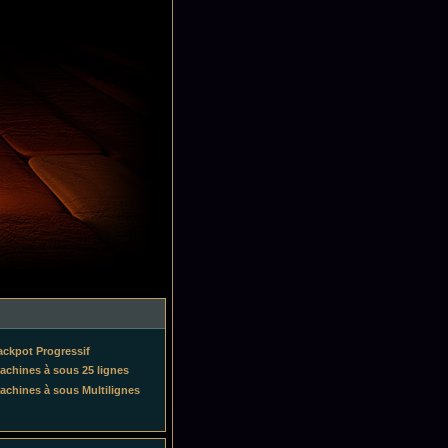
ackpot Progressif
achines à sous 25 lignes
achines à sous Multilignes