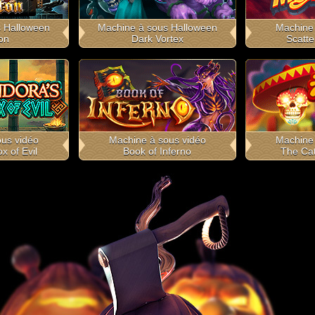
s Halloween
Machine à sous Halloween
Machine 
on
Dark Vortex
Scatte
us vidéo
Machine à sous vidéo
Machine 
x of Evil
Book of Inferno
The Cat