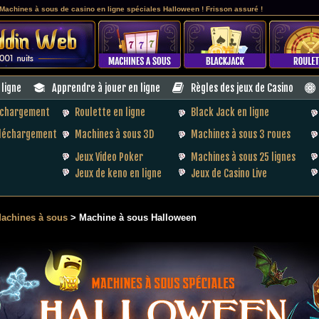
Machines à sous de casino en ligne spéciales Halloween ! Frisson assuré !
 ligne
Apprendre à jouer en ligne
Règles des jeux de Casino
léchargement
Roulette en ligne
Black Jack en ligne
éléchargement
Machines à sous 3D
Machines à sous 3 roues
Jeux Video Poker
Machines à sous 25 lignes
Jeux de keno en ligne
Jeux de Casino Live
achines à sous
> Machine à sous Halloween