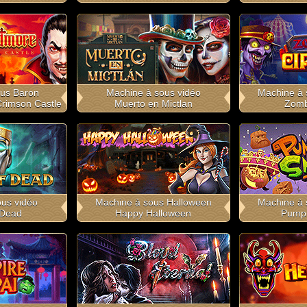
ous Baron
Machine à sous vidéo
Machine à 
rimson Castle
Muerto en Mictlan
Zomb
us vidéo
Machine à sous Halloween
Machine à 
 Dead
Happy Halloween
Pump